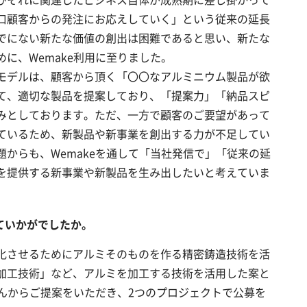
口顧客からの発注にお応えしていく」という従来の延長
でにない新たな価値の創出は困難であると思い、新たな
に、Wemake利用に至りました。
モデルは、顧客から頂く「〇〇なアルミニウム製品が欲
て、適切な製品を提案しており、「提案力」「納品スピ
みとしております。ただ、一方で顧客のご要望があって
ているため、新製品や新事業を創出する力が不足してい
からも、Wemakeを通して「当社発信で」「従来の延
を提供する新事業や新製品を生み出したいと考えていま
みていかがでしたか。
化させるためにアルミそのものを作る精密鋳造技術を活
加工技術」など、アルミを加工する技術を活用した案と
さんからご提案をいただき、2つのプロジェクトで公募を