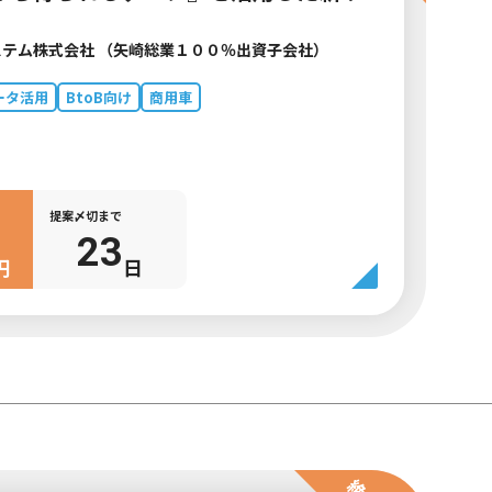
テム株式会社 （矢崎総業１００％出資子会社）
ータ活用
BtoB向け
商用車
提案〆切まで
23
円
日