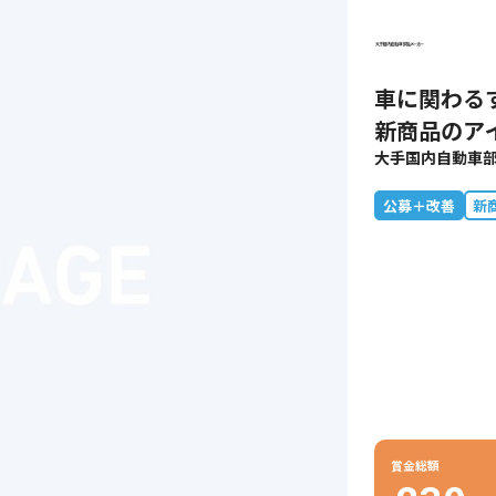
車に関わる
新商品のア
大手国内自動車
公募＋改善
新
賞金総額
230
万