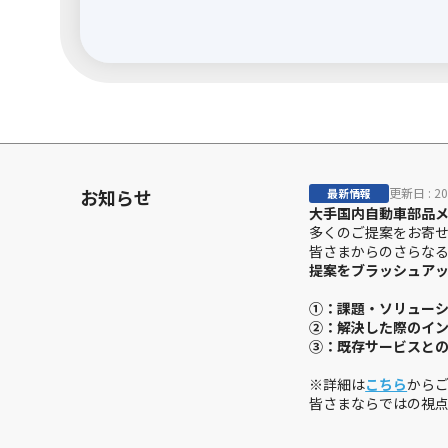
お知らせ
更新日 :
2
最新情報
大手国内自動車部品
多くのご提案をお寄
皆さまからのさらな
提案をブラッシュアッ
①：課題・ソリュー
②：解決した際のイ
③：既存サービスと
※詳細は
こちら
から
皆さまならではの視
更新日 :
2
最新情報
夏季休業のお知らせ
下記の期間、Wema
期間中もWemake
ご不便をおかけしま
◎夏季休業期間
2026/8/11（火） - 2