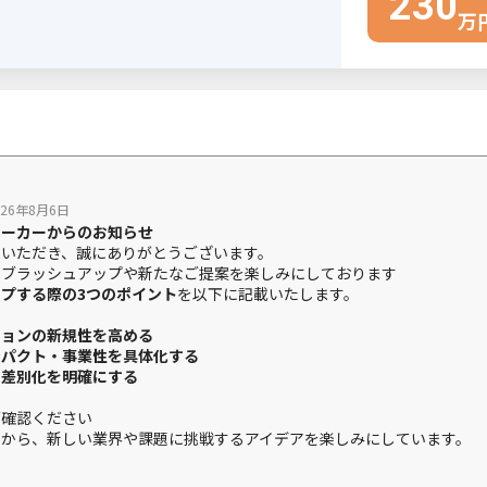
026年8月6日
メーカーからのお知らせ
せいただき、誠にありがとうございます。
るブラッシュアップや新たなご提案を楽しみにしております
プする際の3つのポイント
を以下に記載いたします。
ションの新規性を高める
ンパクト・事業性を具体化する
の差別化を明確にする
ご確認ください
点から、新しい業界や課題に挑戦するアイデアを楽しみにしています。
026年8月3日
ke運営事務局は夏季休業とさせていただきます。
へのお問い合わせは受け付けますが、返信などの対応は8/17（月）以降と
すがよろしくお願いいたします。
026/8/16（日）