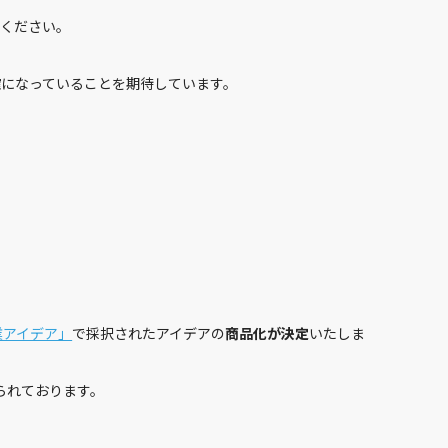
業アイデア」
で採択されたアイデアの
商品化が決定
いたしま
られております。
その『あったらいいな』が、新しいカーラ
イフの常識になる。