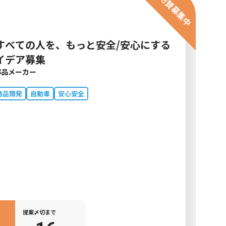
絶賛募集中
すべての人を、もっと安全/安心にする
イデア募集
部品メーカー
商品開発
自動車
安心安全
提案〆切まで
16
円
日