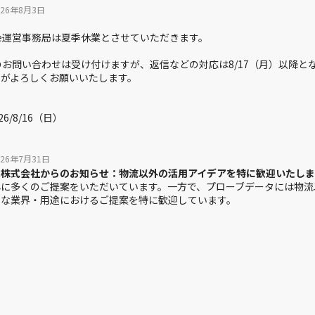
026年7月31日
ム株式会社からのお知らせ：物流以外の活用アイデアを特に歓迎いたし
心に多くのご提案をいただいています。
一方で、プローブデータには物流
うな業界・用途におけるご提案を特に歓迎しています。
だからこそ解決できる課題はないか」という視点から、
ータの活用があまり検討されてこなかった業界にも、ぜひ目を向けてみ
提案も引き続き歓迎しています。
ただく場合は、既存サービスとの違いや、その提案ならではの価値が明確
プする際の3つのポイント
活用する必然性を明確にする
課題を解決するのかを具体化する
化の進め方を具体化する