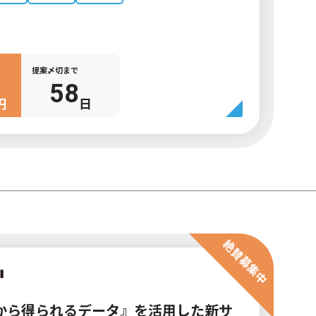
提案〆切まで
58
円
日
絶賛募集中
から得られるデータ』を活用した新サ