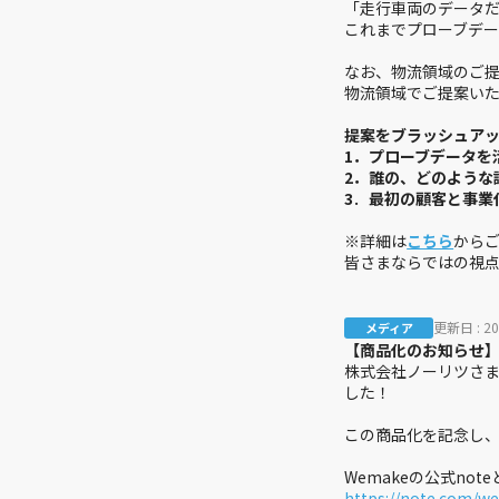
※詳細は
こちら
から
皆さまならではの視
更新日 :
2
メディア
【商品化のお知らせ
株式会社ノーリツさ
した！
この商品化を記念し、
Wemakeの公式no
https://note.com/w
結果発表
タダモノじゃない！多機能アルミ箔の新用
途を考えよう！