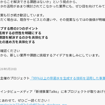
ご確認ください
点から、新しい業界や課題に挑戦するアイデアを楽しみにしています。
026年5月20日
】
ま主催のプロジェクト
「99％以上の除菌水を生成する技術を活用した事
インタビューメディア「新規事業Talks」に本プロジェクトが取りあげ
teとあわせて、ぜひご一読ください！
emake/n/n22a92e1c0d81?sub_rt=share_pw
ひらめきを、カタチに。 マザーサンヤチ
ヨとの新商材創出プロジェクト！