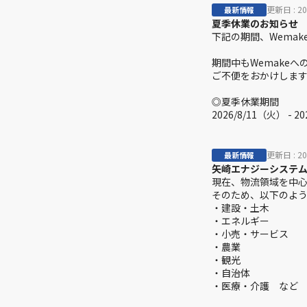
更新日 :
2
最新情報
矢崎エナジーシステ
現在、物流領域を中
そのため、以下のよ
・
建設・土木
・エネルギー
・
小売・サービス
・
農業
・
観光
・
自治体
・
医療・介護　など
「走行車両のデータ
これまでプローブデ
なお、物流領域のご
物流領域でご提案い
提案をブラッシュアッ
1．プローブデータを
2．誰の、どのような
3
．
最初の顧客と事業