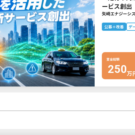
ービス創出
矢崎エナジーシス
公募＋改善
デ
賞金総額
250
万