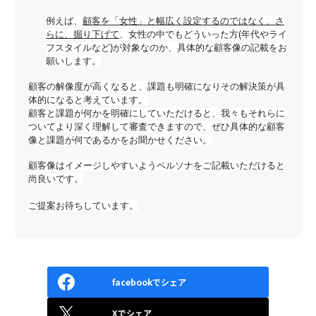
例えば、
顧客を「女性」と幅広く設定するのではなく、さ
らに、
掘り下げて
、女性の中でもどういった
方(年代やライ
フスタイルなど)が対象なのか、
具体的な顧客像の記載をお
願いします。
顧客の解像度が高くなると、
課題も明確になりその解決策が具
体的になると考えています。
顧客と課題が何かを明確にしていただけると、
我々もそれらに
ついてより深く理解して審査できま
すので、
ぜひ具体的な顧客
像と課題が何であるかをお聞かせください。
顧客像はイメージしやすいようペルソナをご記載いただけると
尚良
いです。
ご提案お待ちしています。
facebookでシェア
Xでシェア