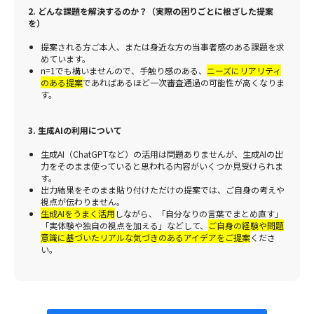
2. どんな課題を解決するのか？（実際の困りごとに根ざした提案
を）
提案される方ご本人、または身近な方の当事者感のある課題を求
めています。
n=1でも構いませんので、手触り感のある、
ニーズにリアリティ
のある提案
であればあるほど一次審査通過の可能性が高くなりま
す。
3. 生成AIの利用について
生成AI（ChatGPTなど）の活用は問題ありませんが、生成AIの出
力をそのまま使っていると思われる内容がいくつか見受けられま
す。
出力結果をそのまま貼り付けただけの提案では、ご自身の考えや
視点が伝わりません。
生成AIをうまく活用
しながら、「自分なりの言葉でまとめ直す」
「実体験や独自の視点を加える」などして、
ご自身の経験や問題
意識に基づいたリアルな気づきのあるアイデアをご提案
くださ
い。