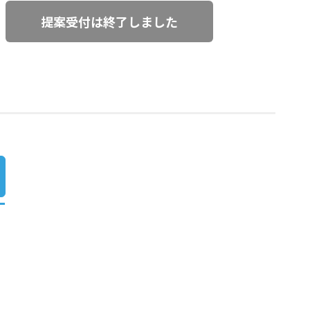
提案受付は終了しました