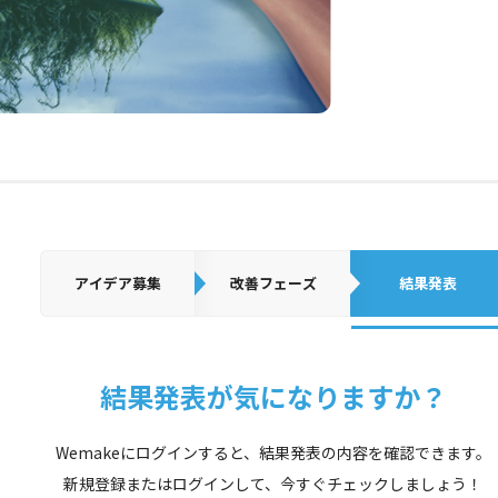
アイデア
募集
改善フェーズ
結果発表
結果発表が気になりますか？
Wemakeにログインすると、結果発表の内容を確認できます。
新規登録またはログインして、今すぐチェックしましょう！