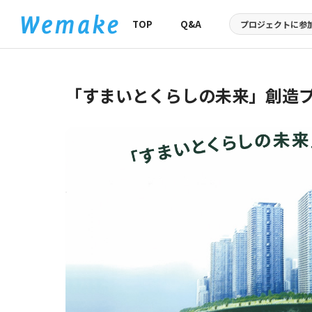
TOP
Q&A
プロジェクトに
参
「すまいとくらしの未来」創造