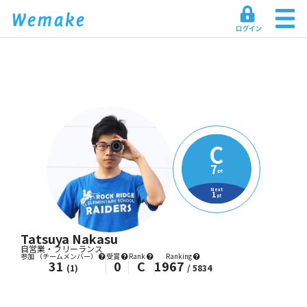
C
7
pt
Next
1
pt
Tatsuya Nakasu
自営業・フリーランス
参加
（チームメンバー）
受賞
Rank
Ranking
31
0
C
1967
(1)
/ 5834