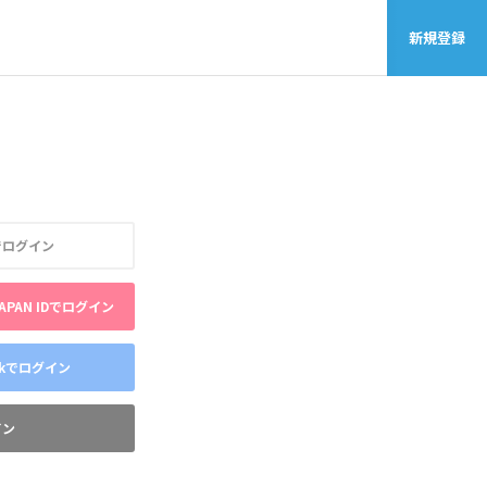
新規登録
eでログイン
 JAPAN IDでログイン
ookでログイン
イン