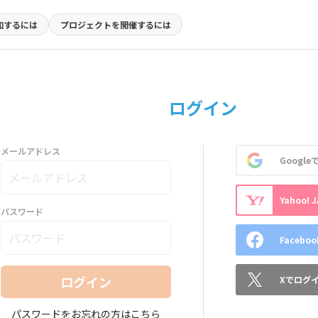
加するには
プロジェクトを
開催するには
ログイン
メールアドレス
Googl
Yahoo!
パスワード
Faceb
ログイン
Xでログ
パスワードをお忘れの方はこちら