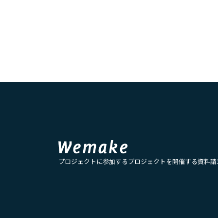
プロジェクトに参加する
プロジェクトを開催する
資料請