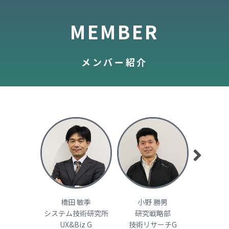
MEMBER
メンバー紹介
橋田 敏季
小野 勝男
並
システム技術研究所
研究戦略部
研究企
UX&Biz G
技術リサーチG
技術ナレ