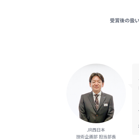
受賞後の扱
JR西日本
技術企画部 担当部長