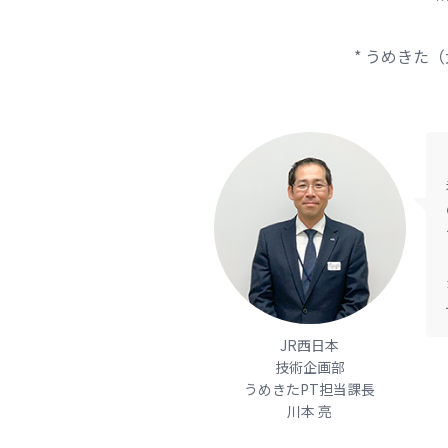
* うめきた
JR西日本
技術企画部
うめきたPT担当課長
川本 亮