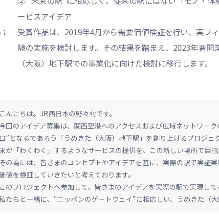
② ”未来の駅”に相応しく、従来の駅にはない「モノ・体
ービスアイデア
い：
受賞作品は、2019年4月から需要価値検証を行い、実フ
験の実施を検討します。その結果を踏まえ、2023年春開
（大阪）地下駅での事業化に向けた検討に移行します。
こんにちは。JR西日本の野々村です。
今回のアイデア募集は、関西空港へのアクセスおよび広域ネットワーク
口”となるであろう「うめきた（大阪）地下駅」を創り上げるプロジェ
まが「わくわく」するようなサービスの提供を、この新しい場所で目指
その為には、皆さまのコンセプトやアイデアを基に、実際の駅で実証実
価値を検証していきたいと考えております。
このプロジェクトへ参加して、皆さまのアイデアを実際の駅で実現して
私たちと一緒に、“ニッポンのゲートウェイ”に相応しい、うめきた（