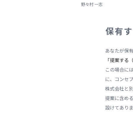
野々村 一志
保有す
あなたが保
「提案する
この場合に
に、コンセ
株式会社と
提案に含め
設けてあり