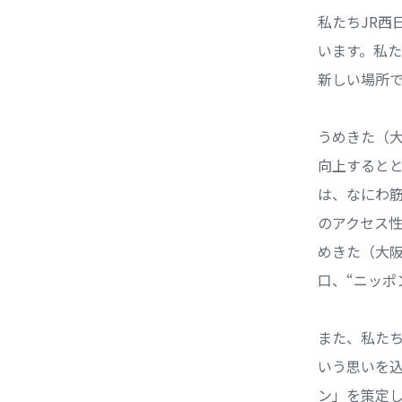
私たちJR西
います。私
新しい場所
うめきた（
向上するとと
は、なにわ
のアクセス
めきた（大
口、“ニッポ
また、私た
いう思いを込
ン」を策定